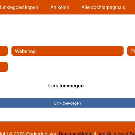
Linktegoed kopen
Artikelen
Alle dochterpagina's
Webshop
P
Link toevoegen
Link toevoegen
ight © 2023 Onderdeel van
BaakmanMedia
&
Vrolijk Internet S